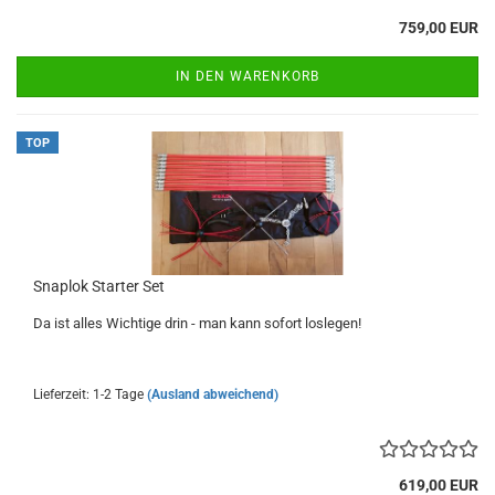
759,00 EUR
IN DEN WARENKORB
TOP
Sna­p­lok Star­ter Set
Da ist alles Wich­ti­ge drin - man kann so­fort los­le­gen!
Lieferzeit: 1-2 Tage
(Ausland abweichend)
619,00 EUR