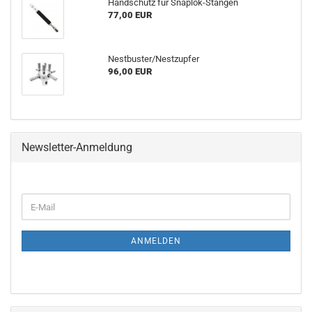
Hand­schutz für Snaplok-​Stangen
77,00 EUR
Nest­bus­ter/Nest­zup­fer
96,00 EUR
Newsletter-Anmeldung
WEITER
E-
ZUR
Mail
NEWSLETTER-
ANMELDUNG
ANMELDEN