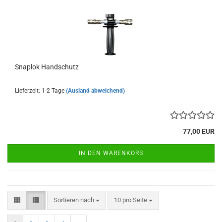
Sna­p­lok Hand­schutz
Lieferzeit: 1-2 Tage
(Ausland abweichend)
77,00 EUR
IN DEN WARENKORB
Sortieren nach
pro Seite
Sortieren nach
10 pro Seite