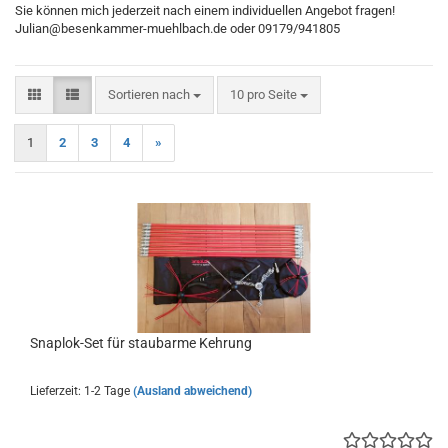
Sie können mich jederzeit nach einem individuellen Angebot fragen!
Julian@besenkammer-muehlbach.de oder 09179/941805
Sortieren nach
pro Seite
Sortieren nach
10 pro Seite
1
2
3
4
»
Snaplok-​​Set für staubar­me Keh­rung
Lieferzeit: 1-2 Tage
(Ausland abweichend)