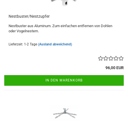
Nest­bus­ter/Nest­zup­fer
Nest­bus­ter aus Alu­mi­num. Zum ein­fa­chen ent­fer­nen von Doh­len
oder Vo­gel­nes­tern.
Lieferzeit: 1-2 Tage
(Ausland abweichend)
96,00 EUR
IN DEN WARENKORB