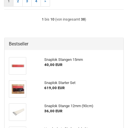
1
2
3
4
»
1
bis
10
(von insgesamt
38
)
Bestseller
Sna­p­lok Stan­gen 15mm
40,00 EUR
Sna­p­lok Star­ter Set
619,00 EUR
Sna­p­lok Stan­ge 12mm (90cm)
36,00 EUR