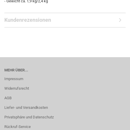
- Gewicht ca. 1,9 kg/2,4 kg
Kundenrezensionen
MEHR ÜBER...
Impressum
Widerrufsrecht
AGB
Liefer- und Versandkosten
Privatsphäre und Datenschutz
Rückruf-Service