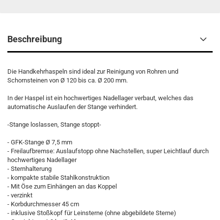
Beschreibung
Die Handkehrhaspeln sind ideal zur Reinigung von Rohren und
Schornsteinen von Ø 120 bis ca. Ø 200 mm.
In der Haspel ist ein hochwertiges Nadellager verbaut, welches das
automatische Auslaufen der Stange verhindert.
-Stange loslassen, Stange stoppt-
- GFK-Stange Ø 7,5 mm
- Freilaufbremse: Auslaufstopp ohne Nachstellen, super Leichtlauf durch
hochwertiges Nadellager
- Sternhalterung
- kompakte stabile Stahlkonstruktion
- Mit Öse zum Einhängen an das Koppel
- verzinkt
- Korbdurchmesser 45 cm
- inklusive Stoßkopf für Leinsterne (ohne abgebildete Sterne)