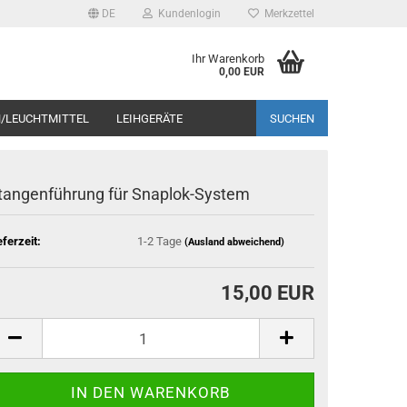
DE
Kundenlogin
Merkzettel
Ihr Warenkorb
0,00 EUR
/LEUCHTMITTEL
LEIHGERÄTE
SUCHEN
tan­gen­füh­rung für Snaplok-​System
cht nur der Preis, sondern auch die Beratung. Rufen Sie uns
eferzeit:
1-2 Tage
(Ausland abweichend)
15,00 EUR