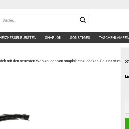
Suche...
HEIZKESSELBÜRSTEN
SNAPLOK
SONSTIGES
TASCHENLAMPEN
S
 um sich mit den neuesten Werkzeugen von snaplok einzudecken! Bei uns stimmt ni
Li