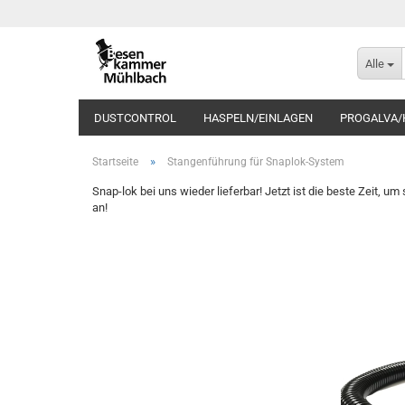
Alle
DUSTCONTROL
HASPELN/EINLAGEN
PROGALVA/
»
Startseite
Stangenführung für Snaplok-System
Snap-lok bei uns wieder lieferbar! Jetzt ist die beste Zeit,
an!