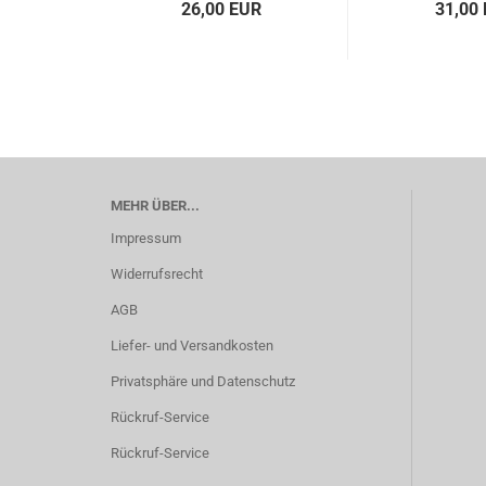
26,00 EUR
31,00
MEHR ÜBER...
Impressum
Widerrufsrecht
AGB
Liefer- und Versandkosten
Privatsphäre und Datenschutz
Rückruf-Service
Rückruf-Service