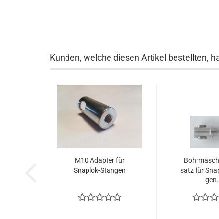
Kunden, welche diesen Artikel bestellten, h
M10 Ad­ap­ter für
Bohr­ma­schi
Snaplok-​​Stan­gen
satz für Snap
gen.