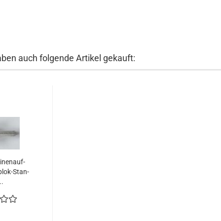
aben auch folgende Artikel gekauft:
­nen­auf­
lok-​​Stan­
..