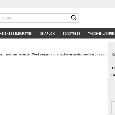
Suche...
HEIZKESSELBÜRSTEN
SNAPLOK
SONSTIGES
TASCHENLAMPEN
K
 um sich mit den neuesten Werkzeugen von snaplok einzudecken! Bei uns stimmt ni
Ar
Li