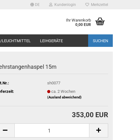
DE
Kundenlogin
Merkzettel
Ihr Warenkorb
0,00 EUR
/LEUCHTMITTEL
LEIHGERÄTE
SUCHEN
ehrstan­gen­has­pel 15m
cht nur der Preis, sondern auch die Beratung. Rufen Sie uns
t.Nr.:
sh0077
eferzeit:
ca. 2 Wochen
(Ausland abweichend)
353,00 EUR