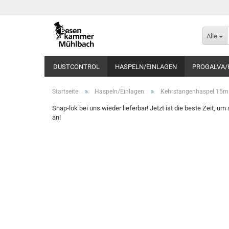
Alle
DUSTCONTROL
HASPELN/EINLAGEN
PROGALVA/
»
»
Startseite
Haspeln/Einlagen
Kehrstangenhaspel 15m
Snap-lok bei uns wieder lieferbar! Jetzt ist die beste Zeit,
an!