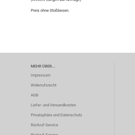
Preis ohne Stoßbesen.
MEHR ÜBER...
Impressum
Widerrufsrecht
AGB
Liefer- und Versandkosten
Privatsphäre und Datenschutz
Rückruf-Service
Rückruf-Service